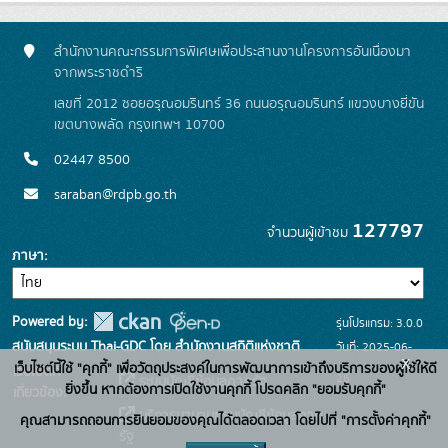
สำนักงานคณะกรรมการพิเศษเพื่อประสานงานโครงการอันเนื่องมา
จากพระราชดำริ
เลขที่ 2012 ซอยอรุณอมรินทร์ 36 ถนนอรุณอมรินทร์ แขวงบางยี่ขัน
เขตบางพลัด กรุงเทพฯ 10700
02447 8500
saraban@rdpb.go.th
127797
จำนวนผู้เข้าชม
ภาษา
Powered by:
รุ่นโปรแกรม: 3.0.0
สนับสนุนระบบ Thai-GDC โดย สำนักงานสถิติแห่งชาติ
วันที่: 2025-06-
x
เว็บไซต์นี้ใช้ "คุกกี้" เพื่อวัตถุประสงค์ในการพัฒนาการเข้าถึงบริการของผู้ใช้ให้ดี
เว็บไซต์ที่
26
ระบบบัญชีข้อมูลภาครัฐ
ยิ่งขึ้น หากต้องการเปิดใช้งานคุกกี้ โปรดคลิก "ยอมรับคุกกี้"
เกี่ยวข้อง:
บริการนามานุกรมบัญชีข้อมูลภาค
คุณสามารถถอนการยินยอมของคุณได้ตลอดเวลา โดยไปที่ "การตั้งค่าคุกกี้"
รัฐ