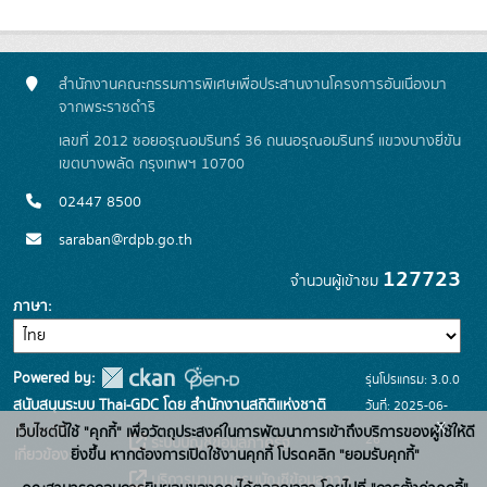
สำนักงานคณะกรรมการพิเศษเพื่อประสานงานโครงการอันเนื่องมา
จากพระราชดำริ
เลขที่ 2012 ซอยอรุณอมรินทร์ 36 ถนนอรุณอมรินทร์ แขวงบางยี่ขัน
เขตบางพลัด กรุงเทพฯ 10700
02447 8500
saraban@rdpb.go.th
127723
จำนวนผู้เข้าชม
ภาษา
Powered by:
รุ่นโปรแกรม: 3.0.0
สนับสนุนระบบ Thai-GDC โดย สำนักงานสถิติแห่งชาติ
วันที่: 2025-06-
x
เว็บไซต์ที่
เว็บไซต์นี้ใช้ "คุกกี้" เพื่อวัตถุประสงค์ในการพัฒนาการเข้าถึงบริการของผู้ใช้ให้ดี
26
ระบบบัญชีข้อมูลภาครัฐ
เกี่ยวข้อง:
ยิ่งขึ้น หากต้องการเปิดใช้งานคุกกี้ โปรดคลิก "ยอมรับคุกกี้"
บริการนามานุกรมบัญชีข้อมูลภาค