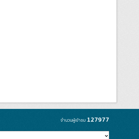
127977
จำนวนผู้เข้าชม