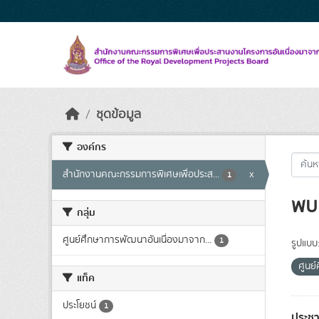
Skip to main content
ชุดข้อมูล
องค์กร
สำนักงานคณะกรรมการพิเศษเพื่อประส...
x
1
พบ 
กลุ่ม
ศูนย์ศึกษาการพัฒนาอันเนื่องมาจาก...
1
รูปแบบ
ศูนย
แท็ค
ประโยชน์
1
ประชา