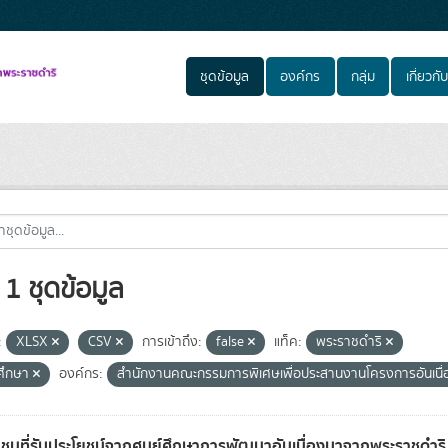
ชุดข้อมูล
องค์กร
กลุ่ม
เกี่ยวกับ
1 ชุดข้อมูล
:
XLSX
CSV
การเข้าถึง:
false
แท็ค:
พระราชดำริ
์ศึกษา
องค์กร:
สำนักงานคณะกรรมการพิเศษเพื่อประสานงานโครงการอันเนื
ชนที่รับประโยชน์จากศูนย์ศึกษาการพัฒนาอันเนื่องมาจากพระราชดำร