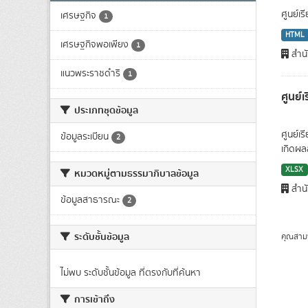
ศูนย์เ
เศรษฐกิจ
1
HTML
เศรษฐกิจพอเพียง
1
สำนั
แนวพระราชดำริ
1
ศูนย์
ประเภทชุดข้อมูล
ศูนย์เ
ข้อมูลระเบียน
2
เกิดผลส
XLSX
หมวดหมู่ตามธรรมาภิบาลข้อมูล
สำนั
ข้อมูลสาธารณะ
2
ระดับชั้นข้อมูล
คุณสาม
ไม่พบ ระดับชั้นข้อมูล ที่ตรงกับที่ค้นหา
การเข้าถึง