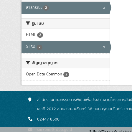
สาธารณะ
x
2
รูปแบบ
HTML
2
XLSX
x
2
สัญญาอนุญาต
Open Data Common
2
สำนักงานคณะกรรมการพิเศษเพื่อประสานงานโครงการอันเน
เลขที่ 2012 ซอยอรุณอมรินทร์ 36 ถนนอรุณอมรินทร์ แขว
02447 8500
saraban@rdpb.go.th