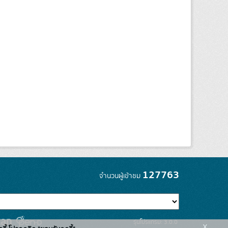
127763
จำนวนผู้เข้าชม
รุ่นโปรแกรม: 3.0.0
x