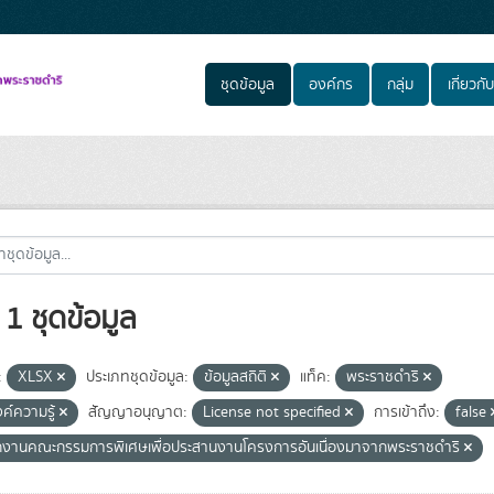
ชุดข้อมูล
องค์กร
กลุ่ม
เกี่ยวกับ
1 ชุดข้อมูล
:
XLSX
ประเภทชุดข้อมูล:
ข้อมูลสถิติ
แท็ค:
พระราชดำริ
งค์ความรู้
สัญญาอนุญาต:
License not specified
การเข้าถึง:
false
กงานคณะกรรมการพิเศษเพื่อประสานงานโครงการอันเนื่องมาจากพระราชดำริ