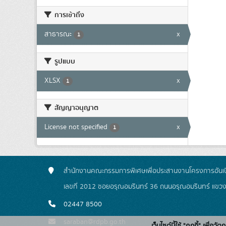
การเข้าถึง
สาธารณะ
x
1
รูปแบบ
XLSX
x
1
สัญญาอนุญาต
License not specified
x
1
สำนักงานคณะกรรมการพิเศษเพื่อประสานงานโครงการอันเน
เลขที่ 2012 ซอยอรุณอมรินทร์ 36 ถนนอรุณอมรินทร์ แขว
02447 8500
saraban@rdpb.go.th