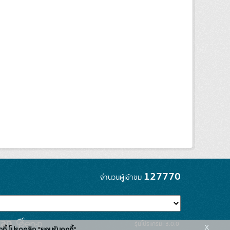
127770
จำนวนผู้เข้าชม
รุ่นโปรแกรม: 3.0.0
x