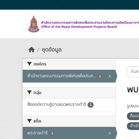
Skip to main content
ชุดข้อมูล
องค์กร
สำนักงานคณะกรรมการพิเศษเพื่อประส...
x
1
พบ 
กลุ่ม
สื่อองค์ความรู้ตามแนวพระราชดำริ
1
รูปแบบ
สื่ออ
แท็ค
สำนั
พระราชดำริ
x
1