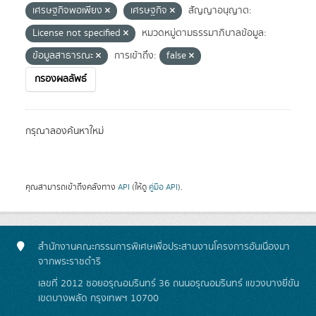
เศรษฐกิจพอเพียง
เศรษฐกิจ
สัญญาอนุญาต:
License not specified
หมวดหมู่ตามธรรมาภิบาลข้อมูล:
ข้อมูลสาธารณะ
การเข้าถึง:
false
กรองผลลัพธ์
กรุณาลองค้นหาใหม่
คุณสามารถเข้าถึงคลังทาง
API
(ให้ดู
คู่มือ API
).
สำนักงานคณะกรรมการพิเศษเพื่อประสานงานโครงการอันเนื่องมา
จากพระราชดำริ
เลขที่ 2012 ซอยอรุณอมรินทร์ 36 ถนนอรุณอมรินทร์ แขวงบางยี่ขัน
เขตบางพลัด กรุงเทพฯ 10700