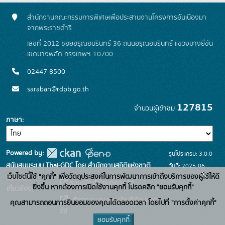
สำนักงานคณะกรรมการพิเศษเพื่อประสานงานโครงการอันเนื่องมา
จากพระราชดำริ
เลขที่ 2012 ซอยอรุณอมรินทร์ 36 ถนนอรุณอมรินทร์ แขวงบางยี่ขัน
เขตบางพลัด กรุงเทพฯ 10700
02447 8500
saraban@rdpb.go.th
127815
จำนวนผู้เข้าชม
ภาษา
Powered by:
รุ่นโปรแกรม: 3.0.0
สนับสนุนระบบ Thai-GDC โดย สำนักงานสถิติแห่งชาติ
วันที่: 2025-06-
x
เว็บไซต์นี้ใช้ "คุกกี้" เพื่อวัตถุประสงค์ในการพัฒนาการเข้าถึงบริการของผู้ใช้ให้ดี
เว็บไซต์ที่
26
ระบบบัญชีข้อมูลภาครัฐ
ยิ่งขึ้น หากต้องการเปิดใช้งานคุกกี้ โปรดคลิก "ยอมรับคุกกี้"
เกี่ยวข้อง:
บริการนามานุกรมบัญชีข้อมูลภาค
คุณสามารถถอนการยินยอมของคุณได้ตลอดเวลา โดยไปที่ "การตั้งค่าคุกกี้"
รัฐ
ยอมรับคุกกี้