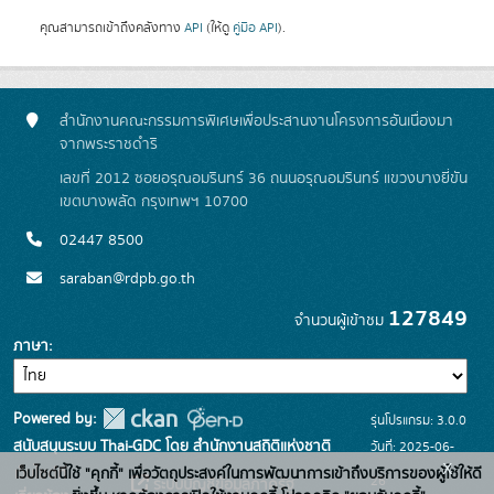
คุณสามารถเข้าถึงคลังทาง
API
(ให้ดู
คู่มือ API
).
สำนักงานคณะกรรมการพิเศษเพื่อประสานงานโครงการอันเนื่องมา
จากพระราชดำริ
เลขที่ 2012 ซอยอรุณอมรินทร์ 36 ถนนอรุณอมรินทร์ แขวงบางยี่ขัน
เขตบางพลัด กรุงเทพฯ 10700
02447 8500
saraban@rdpb.go.th
127849
จำนวนผู้เข้าชม
ภาษา
Powered by:
รุ่นโปรแกรม: 3.0.0
สนับสนุนระบบ Thai-GDC โดย สำนักงานสถิติแห่งชาติ
วันที่: 2025-06-
x
เว็บไซต์ที่
เว็บไซต์นี้ใช้ "คุกกี้" เพื่อวัตถุประสงค์ในการพัฒนาการเข้าถึงบริการของผู้ใช้ให้ดี
26
ระบบบัญชีข้อมูลภาครัฐ