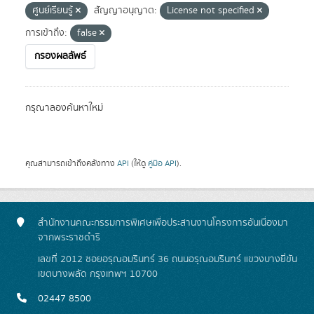
ศูนย์เรียนรู้
สัญญาอนุญาต:
License not specified
การเข้าถึง:
false
กรองผลลัพธ์
กรุณาลองค้นหาใหม่
คุณสามารถเข้าถึงคลังทาง
API
(ให้ดู
คู่มือ API
).
สำนักงานคณะกรรมการพิเศษเพื่อประสานงานโครงการอันเนื่องมา
จากพระราชดำริ
เลขที่ 2012 ซอยอรุณอมรินทร์ 36 ถนนอรุณอมรินทร์ แขวงบางยี่ขัน
เขตบางพลัด กรุงเทพฯ 10700
02447 8500