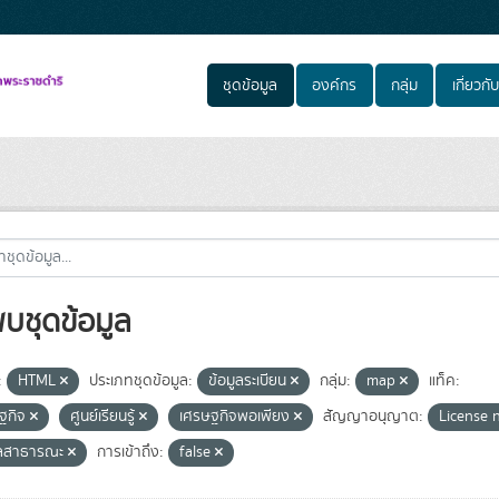
ชุดข้อมูล
องค์กร
กลุ่ม
เกี่ยวกับ
พบชุดข้อมูล
:
HTML
ประเภทชุดข้อมูล:
ข้อมูลระเบียน
กลุ่ม:
map
แท็ค:
ฐกิจ
ศูนย์เรียนรู้
เศรษฐกิจพอเพียง
สัญญาอนุญาต:
License 
ูลสาธารณะ
การเข้าถึง:
false