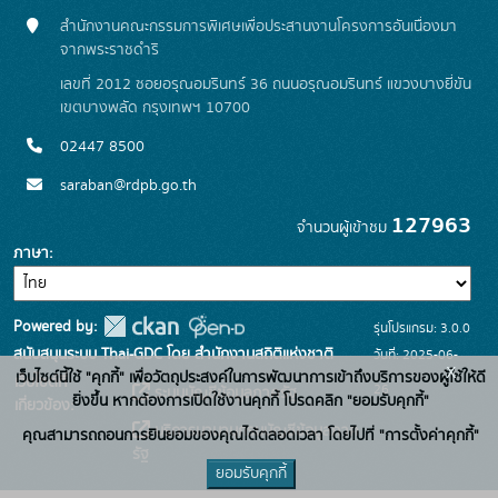
สำนักงานคณะกรรมการพิเศษเพื่อประสานงานโครงการอันเนื่องมา
จากพระราชดำริ
เลขที่ 2012 ซอยอรุณอมรินทร์ 36 ถนนอรุณอมรินทร์ แขวงบางยี่ขัน
เขตบางพลัด กรุงเทพฯ 10700
02447 8500
saraban@rdpb.go.th
127963
จำนวนผู้เข้าชม
ภาษา
Powered by:
รุ่นโปรแกรม: 3.0.0
สนับสนุนระบบ Thai-GDC โดย สำนักงานสถิติแห่งชาติ
วันที่: 2025-06-
x
เว็บไซต์นี้ใช้ "คุกกี้" เพื่อวัตถุประสงค์ในการพัฒนาการเข้าถึงบริการของผู้ใช้ให้ดี
เว็บไซต์ที่
26
ระบบบัญชีข้อมูลภาครัฐ
ยิ่งขึ้น หากต้องการเปิดใช้งานคุกกี้ โปรดคลิก "ยอมรับคุกกี้"
เกี่ยวข้อง:
บริการนามานุกรมบัญชีข้อมูลภาค
คุณสามารถถอนการยินยอมของคุณได้ตลอดเวลา โดยไปที่ "การตั้งค่าคุกกี้"
รัฐ
ยอมรับคุกกี้