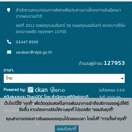
สำนักงานคณะกรรมการพิเศษเพื่อประสานงานโครงการอันเนื่องมา
จากพระราชดำริ
เลขที่ 2012 ซอยอรุณอมรินทร์ 36 ถนนอรุณอมรินทร์ แขวงบางยี่ขัน
เขตบางพลัด กรุงเทพฯ 10700
02447 8500
saraban@rdpb.go.th
127953
จำนวนผู้เข้าชม
ภาษา
Powered by:
รุ่นโปรแกรม: 3.0.0
สนับสนุนระบบ Thai-GDC โดย สำนักงานสถิติแห่งชาติ
วันที่: 2025-06-
x
เว็บไซต์นี้ใช้ "คุกกี้" เพื่อวัตถุประสงค์ในการพัฒนาการเข้าถึงบริการของผู้ใช้ให้ดี
เว็บไซต์ที่
26
ระบบบัญชีข้อมูลภาครัฐ
ยิ่งขึ้น หากต้องการเปิดใช้งานคุกกี้ โปรดคลิก "ยอมรับคุกกี้"
เกี่ยวข้อง:
บริการนามานุกรมบัญชีข้อมูลภาค
คุณสามารถถอนการยินยอมของคุณได้ตลอดเวลา โดยไปที่ "การตั้งค่าคุกกี้"
รัฐ
ยอมรับคุกกี้