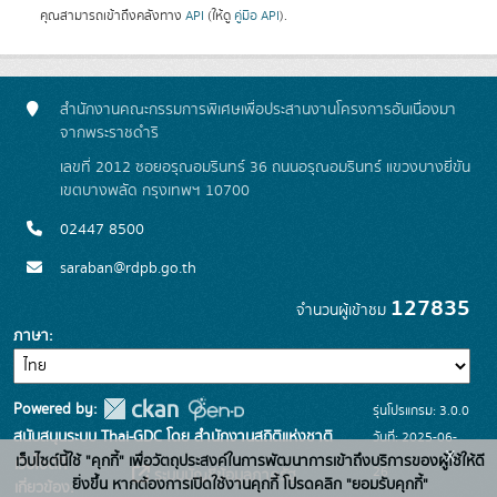
คุณสามารถเข้าถึงคลังทาง
API
(ให้ดู
คู่มือ API
).
สำนักงานคณะกรรมการพิเศษเพื่อประสานงานโครงการอันเนื่องมา
จากพระราชดำริ
เลขที่ 2012 ซอยอรุณอมรินทร์ 36 ถนนอรุณอมรินทร์ แขวงบางยี่ขัน
เขตบางพลัด กรุงเทพฯ 10700
02447 8500
saraban@rdpb.go.th
127835
จำนวนผู้เข้าชม
ภาษา
Powered by:
รุ่นโปรแกรม: 3.0.0
สนับสนุนระบบ Thai-GDC โดย สำนักงานสถิติแห่งชาติ
วันที่: 2025-06-
x
เว็บไซต์นี้ใช้ "คุกกี้" เพื่อวัตถุประสงค์ในการพัฒนาการเข้าถึงบริการของผู้ใช้ให้ดี
เว็บไซต์ที่
26
ระบบบัญชีข้อมูลภาครัฐ
ยิ่งขึ้น หากต้องการเปิดใช้งานคุกกี้ โปรดคลิก "ยอมรับคุกกี้"
เกี่ยวข้อง: