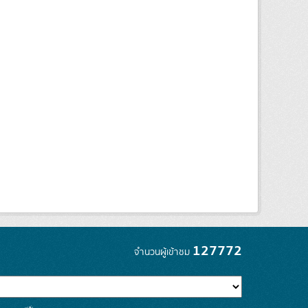
127772
จำนวนผู้เข้าชม