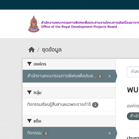
Skip to main content
ชุดข้อมูล
องค์กร
สำนักงานคณะกรรมการพิเศษเพื่อประส...
x
1
พบ 
กลุ่ม
กิจกรรมเรียนรู้สืบสานแนวพระราชดำริ
1
องค์กร
สำนั
แท็ค
กิจกรรม
x
1
ประชา