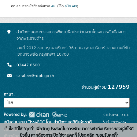
คุณสามารถเข้าถึงคลังทาง
API
(ให้ดู
คู่มือ API
).
สำนักงานคณะกรรมการพิเศษเพื่อประสานงานโครงการอันเนื่องมา
จากพระราชดำริ
เลขที่ 2012 ซอยอรุณอมรินทร์ 36 ถนนอรุณอมรินทร์ แขวงบางยี่ขัน
เขตบางพลัด กรุงเทพฯ 10700
02447 8500
saraban@rdpb.go.th
127959
จำนวนผู้เข้าชม
ภาษา
Powered by:
รุ่นโปรแกรม: 3.0.0
สนับสนุนระบบ Thai-GDC โดย สำนักงานสถิติแห่งชาติ
วันที่: 2025-06-
x
เว็บไซต์นี้ใช้ "คุกกี้" เพื่อวัตถุประสงค์ในการพัฒนาการเข้าถึงบริการของผู้ใช้ให้ดี
เว็บไซต์ที่
26
ระบบบัญชีข้อมูลภาครัฐ
ยิ่งขึ้น หากต้องการเปิดใช้งานคุกกี้ โปรดคลิก "ยอมรับคุกกี้"
เกี่ยวข้อง: