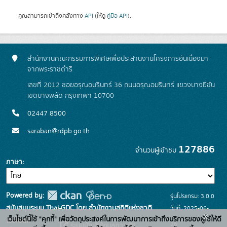
คุณสามารถเข้าถึงคลังทาง
API
(ให้ดู
คู่มือ API
).
สำนักงานคณะกรรมการพิเศษเพื่อประสานงานโครงการอันเนื่องมา
จากพระราชดำริ
เลขที่ 2012 ซอยอรุณอมรินทร์ 36 ถนนอรุณอมรินทร์ แขวงบางยี่ขัน
เขตบางพลัด กรุงเทพฯ 10700
02447 8500
saraban@rdpb.go.th
127886
จำนวนผู้เข้าชม
ภาษา
Powered by:
รุ่นโปรแกรม: 3.0.0
สนับสนุนระบบ Thai-GDC โดย สำนักงานสถิติแห่งชาติ
วันที่: 2025-06-
x
เว็บไซต์นี้ใช้ "คุกกี้" เพื่อวัตถุประสงค์ในการพัฒนาการเข้าถึงบริการของผู้ใช้ให้ดี
เว็บไซต์ที่
26
ระบบบัญชีข้อมูลภาครัฐ