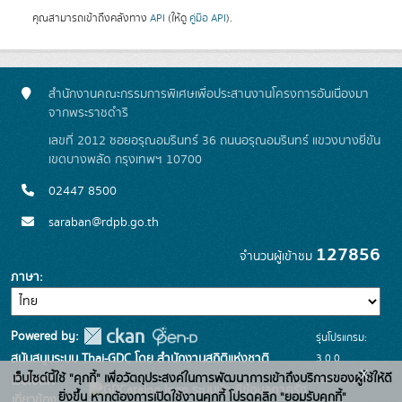
คุณสามารถเข้าถึงคลังทาง
API
(ให้ดู
คู่มือ API
).
สำนักงานคณะกรรมการพิเศษเพื่อประสานงานโครงการอันเนื่องมา
จากพระราชดำริ
เลขที่ 2012 ซอยอรุณอมรินทร์ 36 ถนนอรุณอมรินทร์ แขวงบางยี่ขัน
เขตบางพลัด กรุงเทพฯ 10700
02447 8500
saraban@rdpb.go.th
127856
จำนวนผู้เข้าชม
ภาษา
Powered by:
รุ่นโปรแกรม:
3.0.0
สนับสนุนระบบ Thai-GDC โดย สำนักงานสถิติแห่งชาติ
x
เว็บไซต์นี้ใช้ "คุกกี้" เพื่อวัตถุประสงค์ในการพัฒนาการเข้าถึงบริการของผู้ใช้ให้ดี
วันที่: 2025-
เว็บไซต์ที่
ระบบบัญชีข้อมูลภาครัฐ
ยิ่งขึ้น หากต้องการเปิดใช้งานคุกกี้ โปรดคลิก "ยอมรับคุกกี้"
เกี่ยวข้อง: