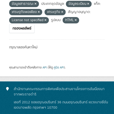
ข้อมูลสาธารณะ
ประเภทชุดข้อมูล:
ข้อมูลระเบียน
แท็ค:
เศรษฐกิจพอเพียง
เศรษฐกิจ
สัญญาอนุญาต:
License not specified
รูปแบบ:
HTML
กรองผลลัพธ์
กรุณาลองค้นหาใหม่
คุณสามารถเข้าถึงคลังทาง
API
(ให้ดู
คู่มือ API
).
สำนักงานคณะกรรมการพิเศษเพื่อประสานงานโครงการอันเนื่องมา
จากพระราชดำริ
เลขที่ 2012 ซอยอรุณอมรินทร์ 36 ถนนอรุณอมรินทร์ แขวงบางยี่ขัน
เขตบางพลัด กรุงเทพฯ 10700