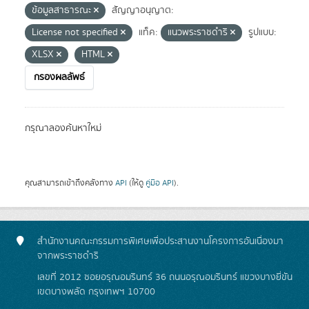
ข้อมูลสาธารณะ
สัญญาอนุญาต:
License not specified
แท็ค:
แนวพระราชดำริ
รูปแบบ:
XLSX
HTML
กรองผลลัพธ์
กรุณาลองค้นหาใหม่
คุณสามารถเข้าถึงคลังทาง
API
(ให้ดู
คู่มือ API
).
สำนักงานคณะกรรมการพิเศษเพื่อประสานงานโครงการอันเนื่องมา
จากพระราชดำริ
เลขที่ 2012 ซอยอรุณอมรินทร์ 36 ถนนอรุณอมรินทร์ แขวงบางยี่ขัน
เขตบางพลัด กรุงเทพฯ 10700