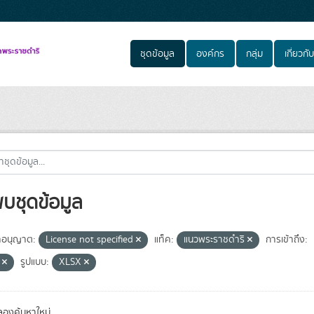
ชุดข้อมูล
องค์กร
กลุ่ม
เกี่ยวกับ
พบชุดข้อมูล
อนุญาต:
License not specified
แท็ค:
แนวพระราชดำริ
การเข้าถึง:
e
รูปแบบ:
XLSX
องค้นหาใหม่