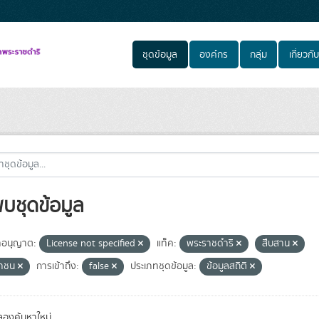
ชุดข้อมูล
องค์กร
กลุ่ม
เกี่ยวกับ
พบชุดข้อมูล
อนุญาต:
License not specified
แท็ค:
พระราชดำริ
สืบสาน
ชาชน
การเข้าถึง:
false
ประเภทชุดข้อมูล:
ข้อมูลสถิติ
องค้นหาใหม่