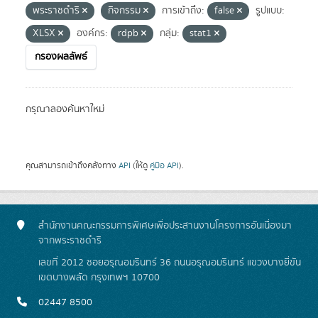
พระราชดำริ
กิจกรรม
การเข้าถึง:
false
รูปแบบ:
XLSX
องค์กร:
rdpb
กลุ่ม:
stat1
กรองผลลัพธ์
กรุณาลองค้นหาใหม่
คุณสามารถเข้าถึงคลังทาง
API
(ให้ดู
คู่มือ API
).
สำนักงานคณะกรรมการพิเศษเพื่อประสานงานโครงการอันเนื่องมา
จากพระราชดำริ
เลขที่ 2012 ซอยอรุณอมรินทร์ 36 ถนนอรุณอมรินทร์ แขวงบางยี่ขัน
เขตบางพลัด กรุงเทพฯ 10700
02447 8500