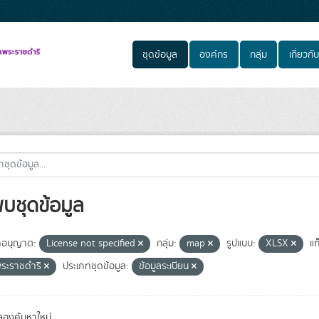
ชุดข้อมูล
องค์กร
กลุ่ม
เกี่ยวกับ
พบชุดข้อมูล
อนุญาต:
License not specified
กลุ่ม:
map
รูปแบบ:
XLSX
แท
ระราชดำริ
ประเภทชุดข้อมูล:
ข้อมูลระเบียน
องค้นหาใหม่