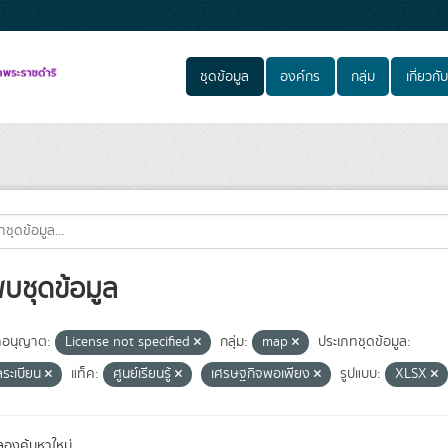
ชุดข้อมูล
องค์กร
กลุ่ม
เกี่ยวกับ
พบชุดข้อมูล
อนุญาต:
License not specified
กลุ่ม:
map
ประเภทชุดข้อมูล:
ลระเบียน
แท็ค:
ศูนย์เรียนรู้
เศรษฐกิจพอเพียง
รูปแบบ:
XLSX
องค้นหาใหม่