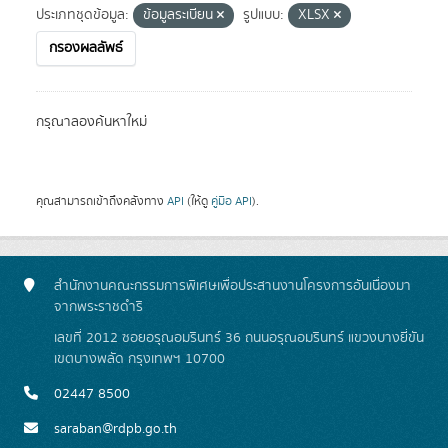
ประเภทชุดข้อมูล:
ข้อมูลระเบียน
รูปแบบ:
XLSX
กรองผลลัพธ์
กรุณาลองค้นหาใหม่
คุณสามารถเข้าถึงคลังทาง
API
(ให้ดู
คู่มือ API
).
สำนักงานคณะกรรมการพิเศษเพื่อประสานงานโครงการอันเนื่องมา
จากพระราชดำริ
เลขที่ 2012 ซอยอรุณอมรินทร์ 36 ถนนอรุณอมรินทร์ แขวงบางยี่ขัน
เขตบางพลัด กรุงเทพฯ 10700
02447 8500
saraban@rdpb.go.th