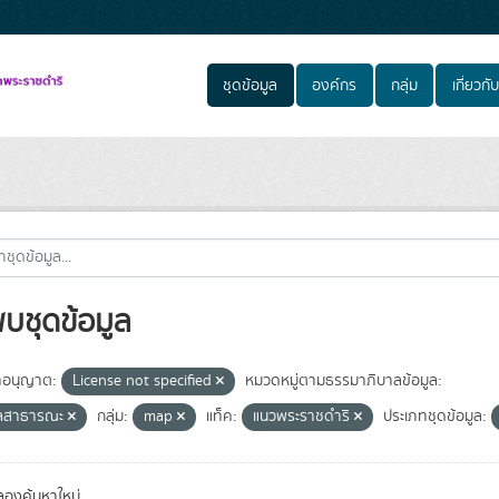
ชุดข้อมูล
องค์กร
กลุ่ม
เกี่ยวกับ
พบชุดข้อมูล
อนุญาต:
License not specified
หมวดหมู่ตามธรรมาภิบาลข้อมูล:
ูลสาธารณะ
กลุ่ม:
map
แท็ค:
แนวพระราชดำริ
ประเภทชุดข้อมูล:
องค้นหาใหม่