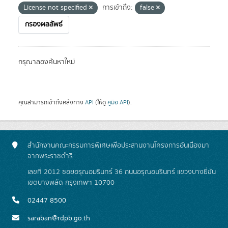
License not specified
การเข้าถึง:
false
กรองผลลัพธ์
กรุณาลองค้นหาใหม่
คุณสามารถเข้าถึงคลังทาง
API
(ให้ดู
คู่มือ API
).
สำนักงานคณะกรรมการพิเศษเพื่อประสานงานโครงการอันเนื่องมา
จากพระราชดำริ
เลขที่ 2012 ซอยอรุณอมรินทร์ 36 ถนนอรุณอมรินทร์ แขวงบางยี่ขัน
เขตบางพลัด กรุงเทพฯ 10700
02447 8500
saraban@rdpb.go.th