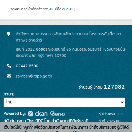
คุณสามารถเข้าถึงคลังทาง
API
(ให้ดู
คู่มือ API
).
สำนักงานคณะกรรมการพิเศษเพื่อประสานงานโครงการอันเนื่องมา
จากพระราชดำริ
เลขที่ 2012 ซอยอรุณอมรินทร์ 36 ถนนอรุณอมรินทร์ แขวงบางยี่ขัน
เขตบางพลัด กรุงเทพฯ 10700
02447 8500
saraban@rdpb.go.th
127982
จำนวนผู้เข้าชม
ภาษา
Powered by:
รุ่นโปรแกรม: 3.0.0
สนับสนุนระบบ Thai-GDC โดย สำนักงานสถิติแห่งชาติ
วันที่: 2025-06-
x
เว็บไซต์นี้ใช้ "คุกกี้" เพื่อวัตถุประสงค์ในการพัฒนาการเข้าถึงบริการของผู้ใช้ให้ดี
เว็บไซต์ที่
26
ระบบบัญชีข้อมูลภาครัฐ