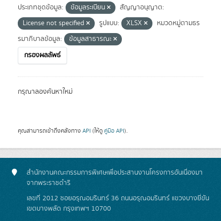
ประเภทชุดข้อมูล:
ข้อมูลระเบียน
สัญญาอนุญาต:
License not specified
รูปแบบ:
XLSX
หมวดหมู่ตามธร
รมาภิบาลข้อมูล:
ข้อมูลสาธารณะ
กรองผลลัพธ์
กรุณาลองค้นหาใหม่
คุณสามารถเข้าถึงคลังทาง
API
(ให้ดู
คู่มือ API
).
สำนักงานคณะกรรมการพิเศษเพื่อประสานงานโครงการอันเนื่องมา
จากพระราชดำริ
เลขที่ 2012 ซอยอรุณอมรินทร์ 36 ถนนอรุณอมรินทร์ แขวงบางยี่ขัน
เขตบางพลัด กรุงเทพฯ 10700