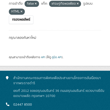
การเข้าถึง:
false
แท็ค:
เศรษฐกิจพอเพียง
รูปแบบ:
HTML
กรองผลลัพธ์
กรุณาลองค้นหาใหม่
คุณสามารถเข้าถึงคลังทาง
API
(ให้ดู
คู่มือ API
).
สำนักงานคณะกรรมการพิเศษเพื่อประสานงานโครงการอันเนื่องมา
จากพระราชดำริ
เลขที่ 2012 ซอยอรุณอมรินทร์ 36 ถนนอรุณอมรินทร์ แขวงบางยี่ขัน
เขตบางพลัด กรุงเทพฯ 10700
02447 8500