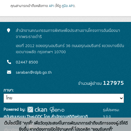
คุณสามารถเข้าถึงคลังทาง
API
(ให้ดู
คู่มือ API
).
สำนักงานคณะกรรมการพิเศษเพื่อประสานงานโครงการอันเนื่องมา
จากพระราชดำริ
เลขที่ 2012 ซอยอรุณอมรินทร์ 36 ถนนอรุณอมรินทร์ แขวงบางยี่ขัน
เขตบางพลัด กรุงเทพฯ 10700
02447 8500
saraban@rdpb.go.th
127975
จำนวนผู้เข้าชม
ภาษา
Powered by:
รุ่นโปรแกรม:
3.0.0
สนับสนุนระบบ Thai-GDC โดย สำนักงานสถิติแห่งชาติ
x
เว็บไซต์นี้ใช้ "คุกกี้" เพื่อวัตถุประสงค์ในการพัฒนาการเข้าถึงบริการของผู้ใช้ให้ดี
วันที่: 2025-
เว็บไซต์ที่
ระบบบัญชีข้อมูลภาครัฐ
ยิ่งขึ้น หากต้องการเปิดใช้งานคุกกี้ โปรดคลิก "ยอมรับคุกกี้"
เกี่ยวข้อง: