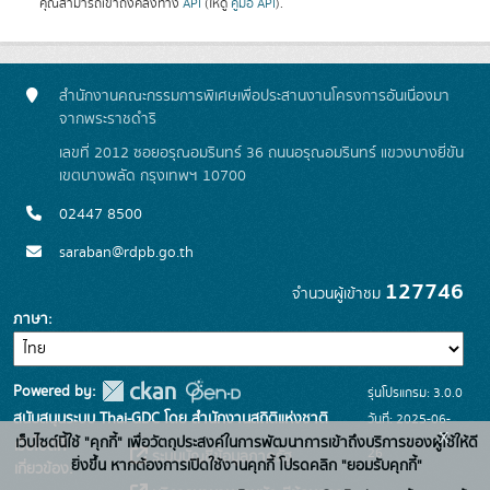
คุณสามารถเข้าถึงคลังทาง
API
(ให้ดู
คู่มือ API
).
สำนักงานคณะกรรมการพิเศษเพื่อประสานงานโครงการอันเนื่องมา
จากพระราชดำริ
เลขที่ 2012 ซอยอรุณอมรินทร์ 36 ถนนอรุณอมรินทร์ แขวงบางยี่ขัน
เขตบางพลัด กรุงเทพฯ 10700
02447 8500
saraban@rdpb.go.th
127746
จำนวนผู้เข้าชม
ภาษา
Powered by:
รุ่นโปรแกรม: 3.0.0
สนับสนุนระบบ Thai-GDC โดย สำนักงานสถิติแห่งชาติ
วันที่: 2025-06-
x
เว็บไซต์นี้ใช้ "คุกกี้" เพื่อวัตถุประสงค์ในการพัฒนาการเข้าถึงบริการของผู้ใช้ให้ดี
เว็บไซต์ที่
26
ระบบบัญชีข้อมูลภาครัฐ
ยิ่งขึ้น หากต้องการเปิดใช้งานคุกกี้ โปรดคลิก "ยอมรับคุกกี้"
เกี่ยวข้อง: