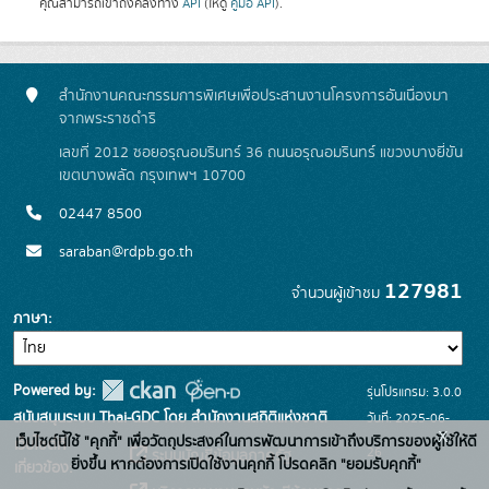
คุณสามารถเข้าถึงคลังทาง
API
(ให้ดู
คู่มือ API
).
สำนักงานคณะกรรมการพิเศษเพื่อประสานงานโครงการอันเนื่องมา
จากพระราชดำริ
เลขที่ 2012 ซอยอรุณอมรินทร์ 36 ถนนอรุณอมรินทร์ แขวงบางยี่ขัน
เขตบางพลัด กรุงเทพฯ 10700
02447 8500
saraban@rdpb.go.th
127981
จำนวนผู้เข้าชม
ภาษา
Powered by:
รุ่นโปรแกรม: 3.0.0
สนับสนุนระบบ Thai-GDC โดย สำนักงานสถิติแห่งชาติ
วันที่: 2025-06-
x
เว็บไซต์นี้ใช้ "คุกกี้" เพื่อวัตถุประสงค์ในการพัฒนาการเข้าถึงบริการของผู้ใช้ให้ดี
เว็บไซต์ที่
26
ระบบบัญชีข้อมูลภาครัฐ
ยิ่งขึ้น หากต้องการเปิดใช้งานคุกกี้ โปรดคลิก "ยอมรับคุกกี้"
เกี่ยวข้อง: